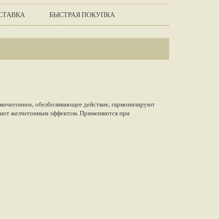
СТАВКА
БЫСТРАЯ ПОКУПКА
 мочегонное, обезболивающее действие, гармонизируют
дают желчегонным эффектом. Применяются при
, дискинезиях желчевыводящих путей, гепатитах