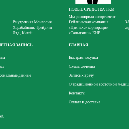
НОВЫЕ СРЕДСТВА ТКМ
Мы расширили ассортимент
Внутренняя Монголия
Гуйлиньская компания
З
Харабайяши, Трейдинг
«Цзинькэ» корпорации
ад
Лтд., Китай.
«Саньцзинь», КНР.
ЧЕТНАЯ ЗАПИСЬ
ГЛАВНАЯ
азы
Быстрая покупка
еса
Схемы лечения
сональные данные
Запись к врачу
О традиционной восточной меди
Контакты
Оплата и доставка
ed.