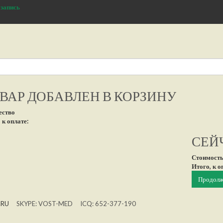
 запись
ВАР ДОБАВЛЕН В КОРЗИНУ
ество
 к оплате:
СЕЙЧ
Стоимость
Итого, к о
Продолж
.RU
SKYPE: VOST-MED ICQ: 652-377-190