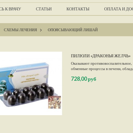
Ь К ВРАЧУ
СТАТЬИ
КОНТАКТЫ
ОПЛАТА И ДО
СХЕМЫ ЛЕЧЕНИЯ
>
ОПОЯСЫВАЮЩИЙ ЛИШАЙ
ПИЛЮЛИ «ДРАКОНЬЯ ЖЕЛЧЬ»
Оказывают противовоспалительное,
обменные процессы в печени, обла
функциональных нарушениях печени
728,00 руб
неинфекционного характера.