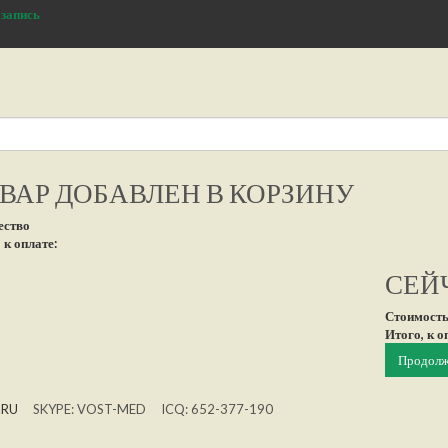
 запись
ВАР ДОБАВЛЕН В КОРЗИНУ
ество
 к оплате:
СЕЙЧ
Стоимость
Итого, к о
Продолж
.RU
SKYPE: VOST-MED ICQ: 652-377-190