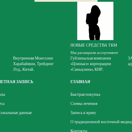
НОВЫЕ СРЕДСТВА ТКМ
Мы расширили ассортимент
Внутренняя Монголия
Гуйлиньская компания
З
Харабайяши, Трейдинг
«Цзинькэ» корпорации
ад
Лтд., Китай.
«Саньцзинь», КНР.
ЧЕТНАЯ ЗАПИСЬ
ГЛАВНАЯ
азы
Быстрая покупка
еса
Схемы лечения
сональные данные
Запись к врачу
О традиционной восточной меди
Контакты