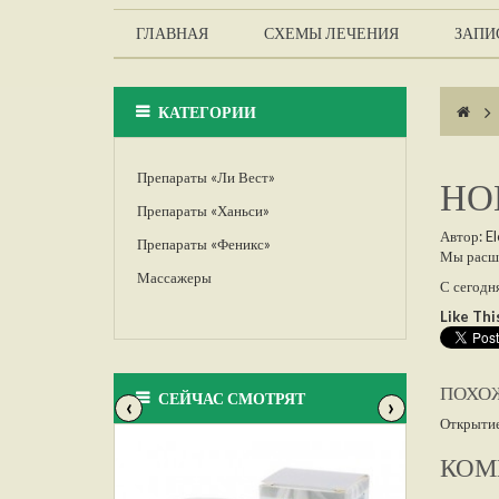
ГЛАВНАЯ
СХЕМЫ ЛЕЧЕНИЯ
ЗАПИС
КАТЕГОРИИ
>
Препараты «Ли Вест»
НО
Препараты «Ханьси»
Автор:
E
Препараты «Феникс»
Мы расш
Массажеры
С сегодн
Like Thi
ПОХО
СЕЙЧАС СМОТРЯТ
‹
›
Открытие
КОМ