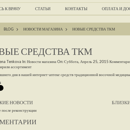
Ь К ВРАЧУ
СТАТЬИ
КОНТАКТЫ
ОПЛАТА И ДО
BLOG
>
НОВОСТИ МАГАЗИНА
>
НОВЫЕ СРЕДСТВА ТКМ
ВЫЕ СРЕДСТВА ТКМ
lena Tenkova
In:
Новости магазина
On:
Суббота, Апрель 25, 2015
Комментари
ирили ассортимент
яшнего дня в нашей интернет-аптеке средств традиционной восочной медицн
s
ЖИЕ НОВОСТИ
БЛИЗК
 после реконструкции
МЕНТАРИИ