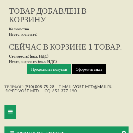
ТОВАР ДОБАВЛЕН В
КОРЗИНУ
Количество
Итого, к оплате:
СЕЙЧАС В КОРЗИНЕ 1 ТОВАР.
Стоимость: (вкл. НДС)
Итого, к оплате: (вкл. НДС)
Продолжить покупки
Оформить заказ
ТЕЛЕФОН:
(910) 008-75-28
E-MAIL:
VOST-MED@MAIL.RU
SKYPE: VOST-MED ICQ: 652-377-190
Toggle
navigation