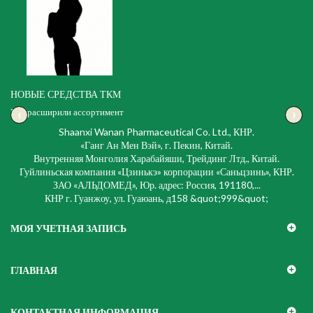
НОВЫЕ СРЕДСТВА ТКМ
‹
›
Мы расширили ассортимент
Shaanxi Wanan Pharmaceutical Co. Ltd., КНР.
«Ганг Ан Мен Вэй», г. Пекин, Китай.
Внутренняя Монголия Харабайяши, Трейдинг Лтд., Китай.
Гуйлиньская компания «Цзинькэ» корпорации «Саньцзинь», КНР.
ЗАО «АЛЬДОМЕД», Юр. адрес: Россия, 191180,...
КНР г. Гуанжоу, ул. Гуаюань, д158 &quot;999&quot;
МОЯ УЧЕТНАЯ ЗАПИСЬ
ГЛАВНАЯ
КОНТАКТНАЯ ИНФОРМАЦИЯ