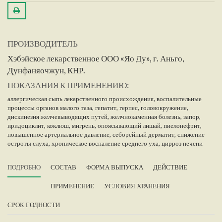
ПРОИЗВОДИТЕЛЬ
Хэбэйское лекарственное ООО «Яо Ду», г. Аньго,
Дунфаняочжун, КНР.
ПОКАЗАНИЯ К ПРИМЕНЕНИЮ:
аллергическая сыпь лекарственного происхождения,
воспалительные
процессы органов малого таза,
гепатит,
герпес,
головокружение,
дискинезия желчевыводящих путей,
желчнокаменная болезнь,
запор,
иридоциклит,
коклюш,
мигрень,
опоясывающий лишай,
пиелонефрит,
повышенное артериальное давление,
себорейный дерматит,
снижение
остроты слуха,
хроническое воспаление среднего уха,
цирроз печени
ПОДРОБНО
СОСТАВ
ФОРМА ВЫПУСКА
ДЕЙСТВИЕ
ПРИМЕНЕНИЕ
УСЛОВИЯ ХРАНЕНИЯ
СРОК ГОДНОСТИ