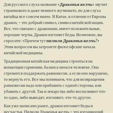
Для русского слуха название «
Драконья желчь
» звучит
странновато и даже немного жутковато, но для слуха
китайца все совсем иначе. В Китае, в отличии от Европы
дракон, – это добрый символ, символ китайской нации.
Все, что связано с драконами, имеет положительные,
хорошие черты. Дракон изгоняет беды. Возможно, вы
спросите: «Причем тут
пилюли Драконья желчь
?»
Этим вопросом вы затронете философские начала
китайской медицины.
Традиционная китайская медицина строиться на
концепции гармонии, баланса начал в человеке. Она
стремится поддержать равновесие, а если оно нарушено,
то вернуть его. Все мы понимаем, что для возвращения
равновесия надо или прибавить с одной стороны, или
убавить с другой. Так и лекарства либо восполняют что-
то одно, либо выводят, изгоняют, что-то другое.
Как уже написано ранее, дракон изгоняет беды и
несчастья. Пилюли Драконья желчь – это изгоняющий