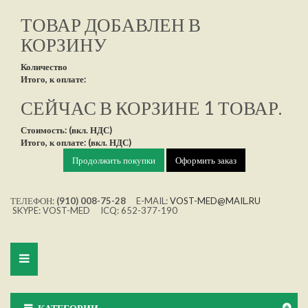
ТОВАР ДОБАВЛЕН В
КОРЗИНУ
Количество
Итого, к оплате:
СЕЙЧАС В КОРЗИНЕ 1 ТОВАР.
Стоимость: (вкл. НДС)
Итого, к оплате: (вкл. НДС)
Продолжить покупки
Оформить заказ
ТЕЛЕФОН:
(910) 008-75-28
E-MAIL:
VOST-MED@MAIL.RU
SKYPE: VOST-MED ICQ: 652-377-190
Toggle
navigation