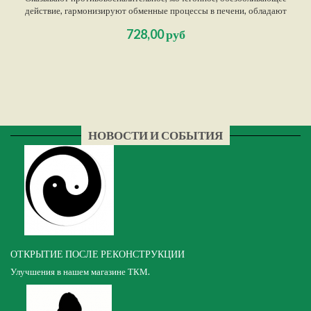
действие, гармонизируют обменные процессы в печени, обладают
желчегонным эффектом. Применяются при функциональных нарушениях
728,00 руб
печени, дискинезиях желчевыводящих путей, гепатитах
неинфекционного характера.
НОВОСТИ И СОБЫТИЯ
ОТКРЫТИЕ ПОСЛЕ РЕКОНСТРУКЦИИ
Улучшения в нашем магазине ТКМ.