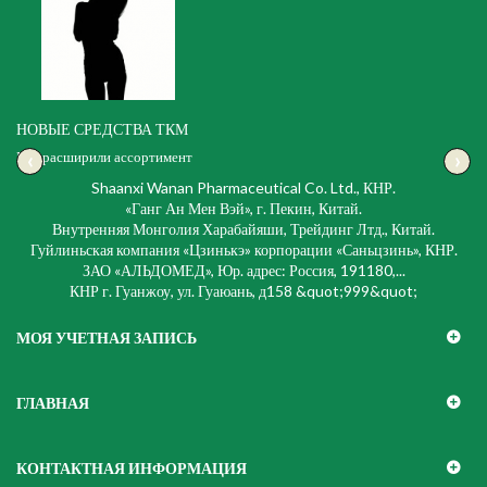
НОВЫЕ СРЕДСТВА ТКМ
‹
›
Мы расширили ассортимент
Shaanxi Wanan Pharmaceutical Co. Ltd., КНР.
«Ганг Ан Мен Вэй», г. Пекин, Китай.
Внутренняя Монголия Харабайяши, Трейдинг Лтд., Китай.
Гуйлиньская компания «Цзинькэ» корпорации «Саньцзинь», КНР.
ЗАО «АЛЬДОМЕД», Юр. адрес: Россия, 191180,...
КНР г. Гуанжоу, ул. Гуаюань, д158 &quot;999&quot;
МОЯ УЧЕТНАЯ ЗАПИСЬ
ГЛАВНАЯ
КОНТАКТНАЯ ИНФОРМАЦИЯ