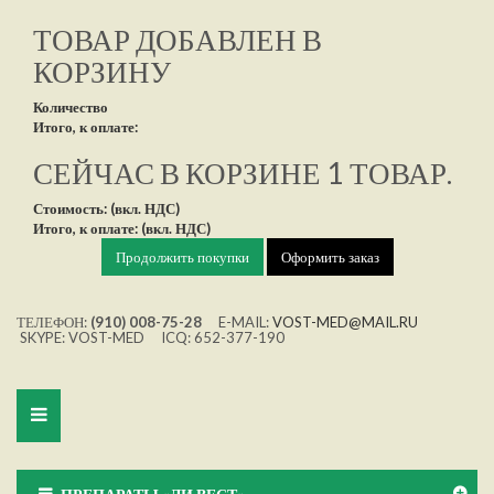
ТОВАР ДОБАВЛЕН В
КОРЗИНУ
Количество
Итого, к оплате:
СЕЙЧАС В КОРЗИНЕ 1 ТОВАР.
Стоимость: (вкл. НДС)
Итого, к оплате: (вкл. НДС)
Продолжить покупки
Оформить заказ
ТЕЛЕФОН:
(910) 008-75-28
E-MAIL:
VOST-MED@MAIL.RU
SKYPE: VOST-MED ICQ: 652-377-190
Toggle
navigation