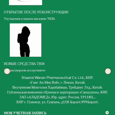
ОТКРЫТИЕ ПОСЛЕ РЕКОНСТРУКЦИИ
Улучшения в нашем магазине ТКМ.
НОВЫЕ СРЕДСТВА ТКМ
‹
›
Мы расширили ассортимент
Shaanxi Wanan Pharmaceutical Co. Ltd., КНР.
«Ганг Ан Мен Вэй», г. Пекин, Китай.
Внутренняя Монголия Харабайяши, Трейдинг Лтд., Китай.
Гуйлиньская компания «Цзинькэ» корпорации «Саньцзинь», КНР.
ЗАО «АЛЬДОМЕД», Юр. адрес: Россия, 191180,...
КНР г. Гуанжоу, ул. Гуаюань, д158 &quot;999&quot;
МОЯ УЧЕТНАЯ ЗАПИСЬ