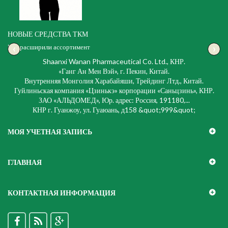
НОВЫЕ СРЕДСТВА ТКМ
‹
›
Мы расширили ассортимент
Shaanxi Wanan Pharmaceutical Co. Ltd., КНР.
«Ганг Ан Мен Вэй», г. Пекин, Китай.
Внутренняя Монголия Харабайяши, Трейдинг Лтд., Китай.
Гуйлиньская компания «Цзинькэ» корпорации «Саньцзинь», КНР.
ЗАО «АЛЬДОМЕД», Юр. адрес: Россия, 191180,...
КНР г. Гуанжоу, ул. Гуаюань, д158 &quot;999&quot;
МОЯ УЧЕТНАЯ ЗАПИСЬ
ГЛАВНАЯ
КОНТАКТНАЯ ИНФОРМАЦИЯ