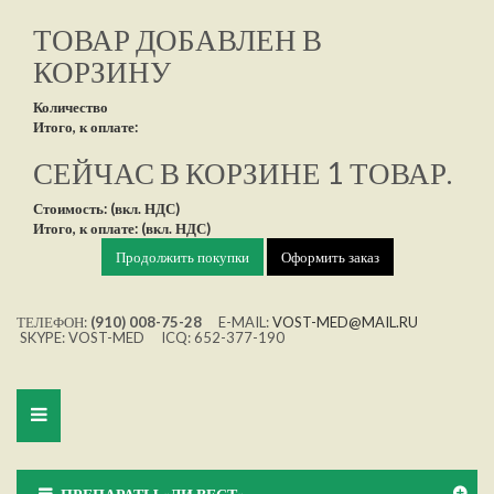
ТОВАР ДОБАВЛЕН В
КОРЗИНУ
Количество
Итого, к оплате:
СЕЙЧАС В КОРЗИНЕ 1 ТОВАР.
Стоимость: (вкл. НДС)
Итого, к оплате: (вкл. НДС)
Продолжить покупки
Оформить заказ
ТЕЛЕФОН:
(910) 008-75-28
E-MAIL:
VOST-MED@MAIL.RU
SKYPE: VOST-MED ICQ: 652-377-190
Toggle
navigation