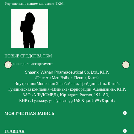
Улучшения в нашем магазине ТКМ.
НОВЫЕ СРЕДСТВА ТКМ
‹
›
Мы расширили ассортимент
Shaanxi Wanan Pharmaceutical Co. Ltd., КНР.
«Ганг Ан Мен Вэй», г. Пекин, Китай.
Внутренняя Монголия Харабайяши, Трейдинг Лтд., Китай.
Гуйлиньская компания «Цзинькэ» корпорации «Саньцзинь», КНР.
ЗАО «АЛЬДОМЕД», Юр. адрес: Россия, 191180,...
КНР г. Гуанжоу, ул. Гуаюань, д158 &quot;999&quot;
МОЯ УЧЕТНАЯ ЗАПИСЬ
ГЛАВНАЯ