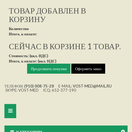
ТОВАР ДОБАВЛЕН В
КОРЗИНУ
Количество
Итого, к оплате:
СЕЙЧАС В КОРЗИНЕ 1 ТОВАР.
Стоимость: (вкл. НДС)
Итого, к оплате: (вкл. НДС)
Продолжить покупки
Оформить заказ
ТЕЛЕФОН:
(910) 008-75-28
E-MAIL:
VOST-MED@MAIL.RU
SKYPE: VOST-MED ICQ: 652-377-190
Toggle
navigation