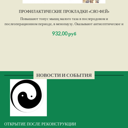
ПРОФИЛАКТИЧЕСКИЕ ПРОКЛАДКИ «СЯО ФЕЙ»
Повышают тонус мышц малого таза в послеродовом и
послеоперационном периоде, в менопаузу. Оказывают антисептическое и
противовоспалительное действие, очищают слизистую. Показаны при
932,00 руб
опущениях и выпадениях органов малого таза. Эффективны при лечении
хронических воспалений, при простатите.
НОВОСТИ И СОБЫТИЯ
ОТКРЫТИЕ ПОСЛЕ РЕКОНСТРУКЦИИ