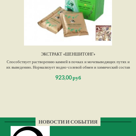
ЭКСТРАКТ «ШЕНШИТОНГ»
Способствует растворению камней в почках и мочевыводящих путях и
их выведению. Нормализует водно-солевой обмен и химический состав
мочи; препятствует камнеобразованию. Оказывает
923,00 руб
противовоспалительное, спазмолитическое, противоболевое действие.
Эффективен при почечной колике.
НОВОСТИ И СОБЫТИЯ