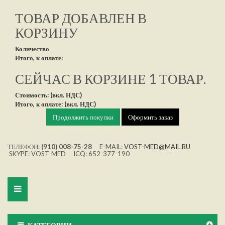
ТОВАР ДОБАВЛЕН В
КОРЗИНУ
Количество
Итого, к оплате:
СЕЙЧАС В КОРЗИНЕ 1 ТОВАР.
Стоимость: (вкл. НДС)
Итого, к оплате: (вкл. НДС)
Продолжить покупки
Оформить заказ
ТЕЛЕФОН:
(910) 008-75-28
E-MAIL:
VOST-MED@MAIL.RU
SKYPE: VOST-MED ICQ: 652-377-190
Toggle
navigation