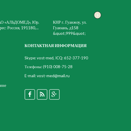
›
АО «АЛЬДОМЕД», Юр.
КНР г. Гуанжоу, ул.
рес: Россия, 191180,...
Гуаюань, д158
&quot;999&quot;
КОНТАКТНАЯ ИНФОРМАЦИЯ
Skype: vost-med, ICQ: 652-377-190
Телефоны:
(910) 008-75-28
vost-med@mail.ru
E-mail:
цине