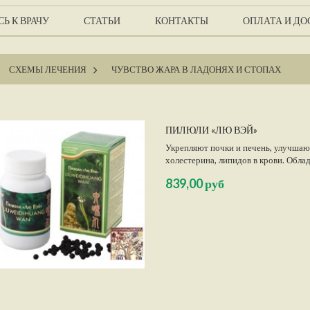
Ь К ВРАЧУ
СТАТЬИ
КОНТАКТЫ
ОПЛАТА И ДО
СХЕМЫ ЛЕЧЕНИЯ
>
ЧУВСТВО ЖАРА В ЛАДОНЯХ И СТОПАХ
ПИЛЮЛИ «ЛЮ ВЭЙ»
Укрепляют почки и печень, улучша
холестерина, липидов в крови. Об
тонизирующим действием, повышают
839,00 руб
Нормализуют обмен веществ, облад
замедляют старение организма....