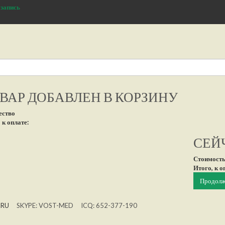
 запись
ВАР ДОБАВЛЕН В КОРЗИНУ
ество
 к оплате:
СЕЙЧ
Стоимость
Итого, к о
Продолж
.RU
SKYPE: VOST-MED ICQ: 652-377-190