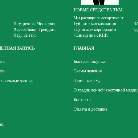
НОВЫЕ СРЕДСТВА ТКМ
Мы расширили ассортимент
Внутренняя Монголия
Гуйлиньская компания
З
Харабайяши, Трейдинг
«Цзинькэ» корпорации
ад
Лтд., Китай.
«Саньцзинь», КНР.
ЧЕТНАЯ ЗАПИСЬ
ГЛАВНАЯ
азы
Быстрая покупка
еса
Схемы лечения
сональные данные
Запись к врачу
О традиционной восточной меди
Контакты
Оплата и доставка
ed.