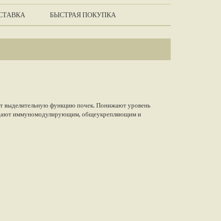
СТАВКА
БЫСТРАЯ ПОКУПКА
ют выделительную функцию почек. Понижают уровень
ладают иммуномодулирующим, общеукрепляющим и
 устойчивость организма к внешним факторам.
ают противосклеротическим и антиоксидантным действием,