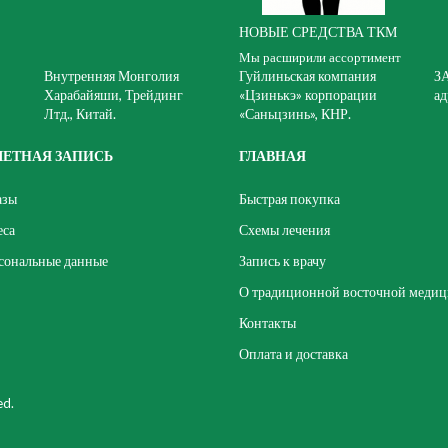
НОВЫЕ СРЕДСТВА ТКМ
Мы расширили ассортимент
Внутренняя Монголия
Гуйлиньская компания
З
Харабайяши, Трейдинг
«Цзинькэ» корпорации
ад
Лтд., Китай.
«Саньцзинь», КНР.
ЧЕТНАЯ ЗАПИСЬ
ГЛАВНАЯ
азы
Быстрая покупка
еса
Схемы лечения
сональные данные
Запись к врачу
О традиционной восточной меди
Контакты
Оплата и доставка
ed.