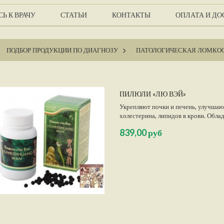
Ь К ВРАЧУ
СТАТЬИ
КОНТАКТЫ
ОПЛАТА И ДО
ПОДБОР ПРОДУКЦИИ ПО ДИАГНОЗУ
>
ПАТОЛОГИЧЕСКАЯ ЛОМКОС
ПИЛЮЛИ «ЛЮ ВЭЙ»
Укрепляют почки и печень, улучша
холестерина, липидов в крови. Об
тонизирующим действием, повышают
839,00 руб
Нормализуют обмен веществ, облад
замедляют старение организма....