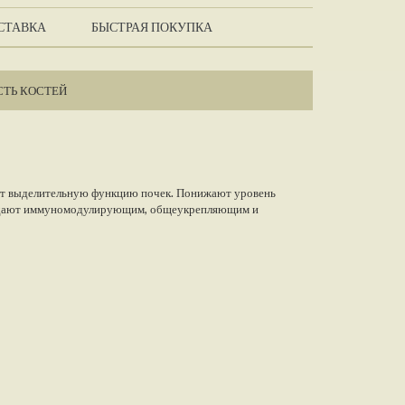
СТАВКА
БЫСТРАЯ ПОКУПКА
ТЬ КОСТЕЙ
ют выделительную функцию почек. Понижают уровень
ладают иммуномодулирующим, общеукрепляющим и
 устойчивость организма к внешним факторам.
ают противосклеротическим и антиоксидантным действием,