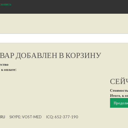
 запись
ВАР ДОБАВЛЕН В КОРЗИНУ
ество
 к оплате:
СЕЙЧ
Стоимость
Итого, к о
Продолж
.RU
SKYPE: VOST-MED ICQ: 652-377-190