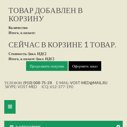
ТОВАР ДОБАВЛЕН В
КОРЗИНУ
Количество
Итого, к оплате:
СЕЙЧАС В КОРЗИНЕ 1 ТОВАР.
Стоимость: (вкл. НДС)
Итого, к оплате: (вкл. НДС)
Продолжить покупки
Оформить заказ
ТЕЛЕФОН:
(910) 008-75-28
E-MAIL:
VOST-MED@MAIL.RU
SKYPE: VOST-MED ICQ: 652-377-190
Toggle
navigation