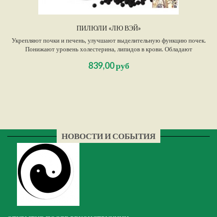
ПИЛЮЛИ «ЛЮ ВЭЙ»
Укрепляют почки и печень, улучшают выделительную функцию почек.
Понижают уровень холестерина, липидов в крови. Обладают
иммуномодулирующим, общеукрепляющим и тонизирующим действием,
839,00 руб
повышают устойчивость организма к внешним факторам. Нормализуют
обмен веществ, обладают противосклеротическим и антиоксидантным
действием, замедляют старение организма....
НОВОСТИ И СОБЫТИЯ