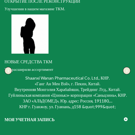
ОТКРЫТИЕ ПОСЛЕ РЕКОНСТРУКЦИИ
Улучшения в нашем магазине ТКМ.
НОВЫЕ СРЕДСТВА ТКМ
‹
›
Мы расширили ассортимент
Shaanxi Wanan Pharmaceutical Co. Ltd., КНР.
«Ганг Ан Мен Вэй», г. Пекин, Китай.
Внутренняя Монголия Харабайяши, Трейдинг Лтд., Китай.
Гуйлиньская компания «Цзинькэ» корпорации «Саньцзинь», КНР.
ЗАО «АЛЬДОМЕД», Юр. адрес: Россия, 191180,...
КНР г. Гуанжоу, ул. Гуаюань, д158 &quot;999&quot;
МОЯ УЧЕТНАЯ ЗАПИСЬ