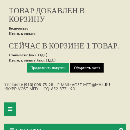
ТОВАР ДОБАВЛЕН В
КОРЗИНУ
Количество
Итого, к оплате:
СЕЙЧАС В КОРЗИНЕ 1 ТОВАР.
Стоимость: (вкл. НДС)
Итого, к оплате: (вкл. НДС)
Продолжить покупки
Оформить заказ
ТЕЛЕФОН:
(910) 008-75-28
E-MAIL:
VOST-MED@MAIL.RU
SKYPE: VOST-MED ICQ: 652-377-190
Toggle
navigation