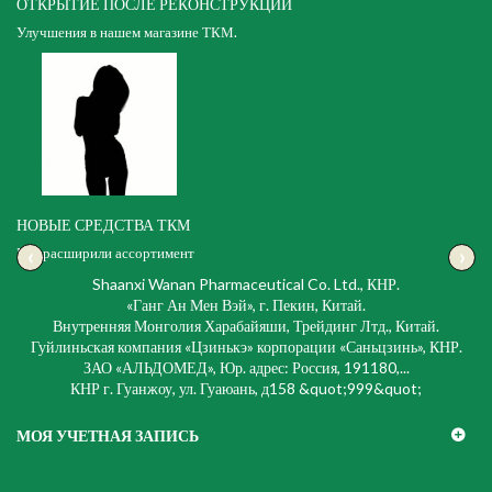
ОТКРЫТИЕ ПОСЛЕ РЕКОНСТРУКЦИИ
Улучшения в нашем магазине ТКМ.
НОВЫЕ СРЕДСТВА ТКМ
‹
›
Мы расширили ассортимент
Shaanxi Wanan Pharmaceutical Co. Ltd., КНР.
«Ганг Ан Мен Вэй», г. Пекин, Китай.
Внутренняя Монголия Харабайяши, Трейдинг Лтд., Китай.
Гуйлиньская компания «Цзинькэ» корпорации «Саньцзинь», КНР.
ЗАО «АЛЬДОМЕД», Юр. адрес: Россия, 191180,...
КНР г. Гуанжоу, ул. Гуаюань, д158 &quot;999&quot;
МОЯ УЧЕТНАЯ ЗАПИСЬ