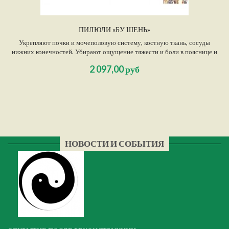
ПИЛЮЛИ «БУ ШЕНЬ»
Укрепляют почки и мочеполовую систему, костную ткань, сосуды
нижних конечностей. Убирают ощущение тяжести и боли в пояснице и
крестце, слабость в ногах. Гармонизируют работу половых органов,
2 097,00 руб
повышают потенцию, жизненный тонус организма, умственную и
физическую работоспособность.
НОВОСТИ И СОБЫТИЯ