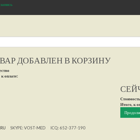
 запись
ВАР ДОБАВЛЕН В КОРЗИНУ
ество
 к оплате:
СЕЙЧ
Стоимость
Итого, к о
Продолж
.RU
SKYPE: VOST-MED ICQ: 652-377-190