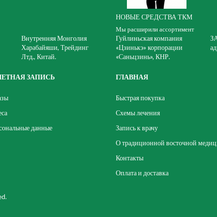
НОВЫЕ СРЕДСТВА ТКМ
Мы расширили ассортимент
Внутренняя Монголия
Гуйлиньская компания
З
Харабайяши, Трейдинг
«Цзинькэ» корпорации
ад
Лтд., Китай.
«Саньцзинь», КНР.
ЧЕТНАЯ ЗАПИСЬ
ГЛАВНАЯ
азы
Быстрая покупка
еса
Схемы лечения
сональные данные
Запись к врачу
О традиционной восточной меди
Контакты
Оплата и доставка
ed.