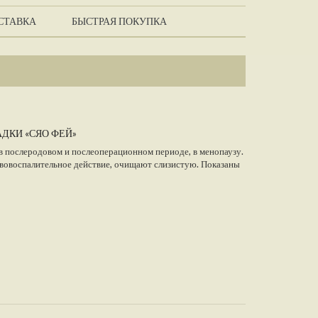
СТАВКА
БЫСТРАЯ ПОКУПКА
ДКИ «СЯО ФЕЙ»
 послеродовом и послеоперационном периоде, в менопаузу.
вовоспалительное действие, очищают слизистую. Показаны
в малого таза. Эффективны при лечении хронических