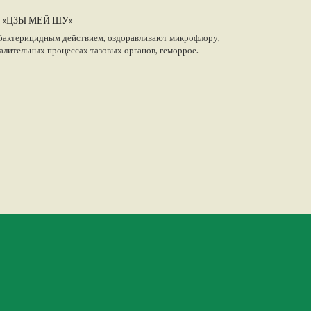
 «ЦЗЫ МЕЙ ШУ»
бактерицидным действием, оздоравливают микрофлору,
алительных процессах тазовых органов, геморрое.