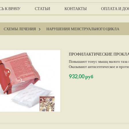
Ь К ВРАЧУ
СТАТЬИ
КОНТАКТЫ
ОПЛАТА И ДО
СХЕМЫ ЛЕЧЕНИЯ
>
НАРУШЕНИЯ МЕНСТРУАЛЬНОГО ЦИКЛА
ПРОФИЛАКТИЧЕСКИЕ ПРОКЛА
Повышают тонус мышц малого таза в
Оказывают антисептическое и проти
при опущениях и выпадениях органо
932,00 руб
воспалений, при простатите.