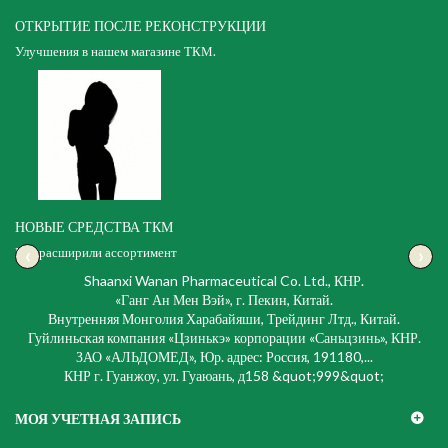
ОТКРЫТИЕ ПОСЛЕ РЕКОНСТРУКЦИИ
Улучшения в нашем магазине ТКМ.
НОВЫЕ СРЕДСТВА ТКМ
‹
›
Мы расширили ассортимент
Shaanxi Wanan Pharmaceutical Co. Ltd., КНР.
«Ганг Ан Мен Вэй», г. Пекин, Китай.
Внутренняя Монголия Харабайяши, Трейдинг Лтд., Китай.
Гуйлиньская компания «Цзинькэ» корпорации «Саньцзинь», КНР.
ЗАО «АЛЬДОМЕД», Юр. адрес: Россия, 191180,...
КНР г. Гуанжоу, ул. Гуаюань, д158 &quot;999&quot;
МОЯ УЧЕТНАЯ ЗАПИСЬ