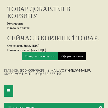
ТОВАР ДОБАВЛЕН В
КОРЗИНУ
Количество
Итого, к оплате:
СЕЙЧАС В КОРЗИНЕ 1 ТОВАР.
Стоимость: (вкл. НДС)
Итого, к оплате: (вкл. НДС)
Продолжить покупки
Оформить заказ
ТЕЛЕФОН:
(910) 008-75-28
E-MAIL:
VOST-MED@MAIL.RU
SKYPE: VOST-MED ICQ: 652-377-190
Toggle
navigation