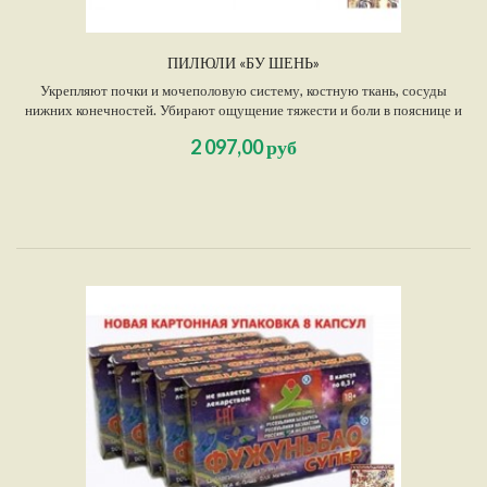
ПИЛЮЛИ «БУ ШЕНЬ»
Укрепляют почки и мочеполовую систему, костную ткань, сосуды
нижних конечностей. Убирают ощущение тяжести и боли в пояснице и
крестце, слабость в ногах. Гармонизируют работу половых органов,
2 097,00 руб
повышают потенцию, жизненный тонус организма, умственную и
физическую работоспособность.