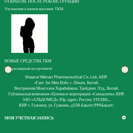
ОТКРЫТИЕ ПОСЛЕ РЕКОНСТРУКЦИИ
Улучшения в нашем магазине ТКМ.
НОВЫЕ СРЕДСТВА ТКМ
‹
›
Мы расширили ассортимент
Shaanxi Wanan Pharmaceutical Co. Ltd., КНР.
«Ганг Ан Мен Вэй», г. Пекин, Китай.
Внутренняя Монголия Харабайяши, Трейдинг Лтд., Китай.
Гуйлиньская компания «Цзинькэ» корпорации «Саньцзинь», КНР.
ЗАО «АЛЬДОМЕД», Юр. адрес: Россия, 191180,...
КНР г. Гуанжоу, ул. Гуаюань, д158 &quot;999&quot;
МОЯ УЧЕТНАЯ ЗАПИСЬ