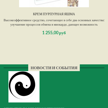
КРЕМ ПУРПУРНАЯ ЯШМА
Высокоэффективное средство, сочетающее в себе два основных качества:
улучшение процессов обмена в миокарде, дающее возможность
противостоять гипоксии (кислородному голоданию), и улучшение
1 255,00 руб
основных свойств реологии крови, препятствующее сгущению крови и
тромбообразованию. Повышает иммунитет, препятствуя проявлениям
аллергических реакций в организме.
НОВОСТИ И СОБЫТИЯ