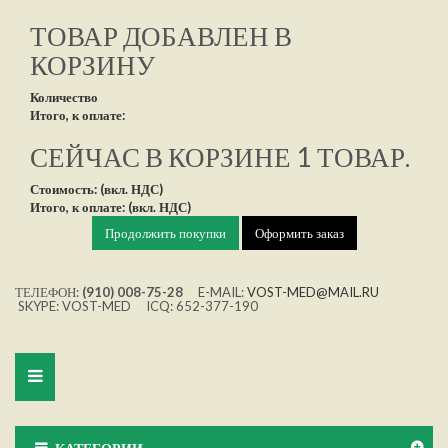
ТОВАР ДОБАВЛЕН В
КОРЗИНУ
Количество
Итого, к оплате:
СЕЙЧАС В КОРЗИНЕ 1 ТОВАР.
Стоимость: (вкл. НДС)
Итого, к оплате: (вкл. НДС)
Продолжить покупки
Оформить заказ
ТЕЛЕФОН:
(910) 008-75-28
E-MAIL:
VOST-MED@MAIL.RU
SKYPE: VOST-MED ICQ: 652-377-190
Toggle
navigation