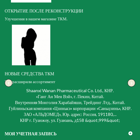
ОТКРЫТИЕ ПОСЛЕ РЕКОНСТРУКЦИИ
Улучшения в нашем магазине ТКМ.
НОВЫЕ СРЕДСТВА ТКМ
‹
›
Мы расширили ассортимент
Shaanxi Wanan Pharmaceutical Co. Ltd., КНР.
«Ганг Ан Мен Вэй», г. Пекин, Китай.
Внутренняя Монголия Харабайяши, Трейдинг Лтд., Китай.
Гуйлиньская компания «Цзинькэ» корпорации «Саньцзинь», КНР.
ЗАО «АЛЬДОМЕД», Юр. адрес: Россия, 191180,...
КНР г. Гуанжоу, ул. Гуаюань, д158 &quot;999&quot;
МОЯ УЧЕТНАЯ ЗАПИСЬ