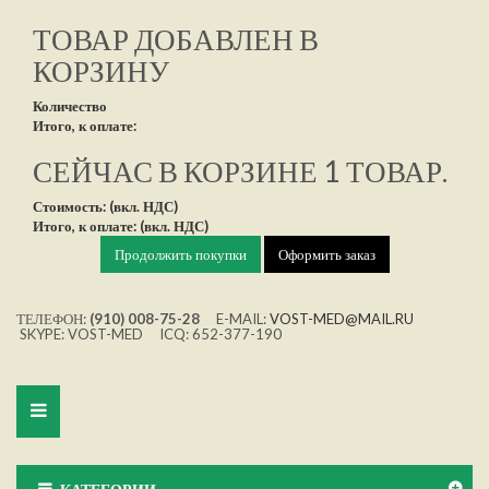
ТОВАР ДОБАВЛЕН В
КОРЗИНУ
Количество
Итого, к оплате:
СЕЙЧАС В КОРЗИНЕ 1 ТОВАР.
Стоимость: (вкл. НДС)
Итого, к оплате: (вкл. НДС)
Продолжить покупки
Оформить заказ
ТЕЛЕФОН:
(910) 008-75-28
E-MAIL:
VOST-MED@MAIL.RU
SKYPE: VOST-MED ICQ: 652-377-190
Toggle
navigation