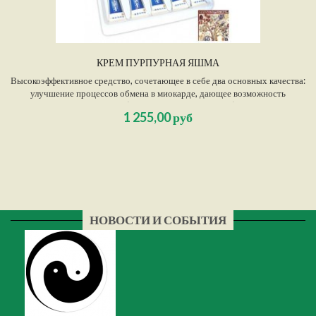
КРЕМ ПУРПУРНАЯ ЯШМА
Высокоэффективное средство, сочетающее в себе два основных качества:
улучшение процессов обмена в миокарде, дающее возможность
противостоять гипоксии (кислородному голоданию), и улучшение
1 255,00 руб
основных свойств реологии крови, препятствующее сгущению крови и
тромбообразованию. Повышает иммунитет, препятствуя проявлениям
аллергических реакций в организме.
НОВОСТИ И СОБЫТИЯ