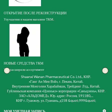
ОТКРЫТИЕ ПОСЛЕ РЕКОНСТРУКЦИИ
Улучшения в нашем магазине ТКМ.
НОВЫЕ СРЕДСТВА ТКМ
‹
›
Мы расширили ассортимент
Shaanxi Wanan Pharmaceutical Co. Ltd., КНР.
«Ганг Ан Мен Вэй», г. Пекин, Китай.
Внутренняя Монголия Харабайяши, Трейдинг Лтд., Китай.
Гуйлиньская компания «Цзинькэ» корпорации «Саньцзинь», КНР.
ЗАО «АЛЬДОМЕД», Юр. адрес: Россия, 191180,...
КНР г. Гуанжоу, ул. Гуаюань, д158 &quot;999&quot;
МОЯ УЧЕТНАЯ ЗАПИСЬ