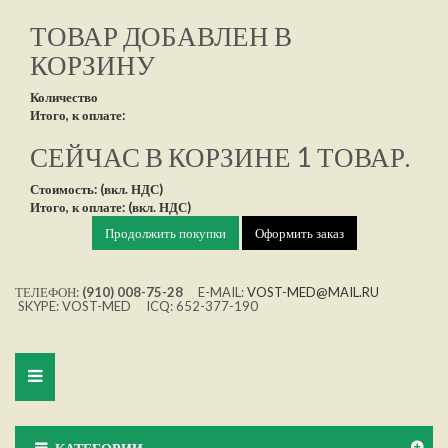
ТОВАР ДОБАВЛЕН В
КОРЗИНУ
Количество
Итого, к оплате:
СЕЙЧАС В КОРЗИНЕ 1 ТОВАР.
Стоимость: (вкл. НДС)
Итого, к оплате: (вкл. НДС)
Продолжить покупки
Оформить заказ
ТЕЛЕФОН:
(910) 008-75-28
E-MAIL:
VOST-MED@MAIL.RU
SKYPE: VOST-MED ICQ: 652-377-190
Toggle
navigation