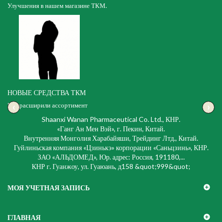
Улучшения в нашем магазине ТКМ.
НОВЫЕ СРЕДСТВА ТКМ
‹
›
Мы расширили ассортимент
Shaanxi Wanan Pharmaceutical Co. Ltd., КНР.
«Ганг Ан Мен Вэй», г. Пекин, Китай.
Внутренняя Монголия Харабайяши, Трейдинг Лтд., Китай.
Гуйлиньская компания «Цзинькэ» корпорации «Саньцзинь», КНР.
ЗАО «АЛЬДОМЕД», Юр. адрес: Россия, 191180,...
КНР г. Гуанжоу, ул. Гуаюань, д158 &quot;999&quot;
МОЯ УЧЕТНАЯ ЗАПИСЬ
ГЛАВНАЯ