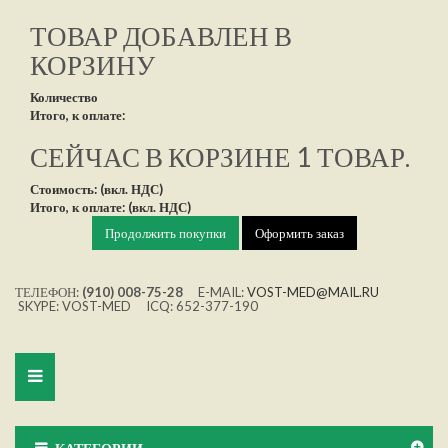
ТОВАР ДОБАВЛЕН В
КОРЗИНУ
Количество
Итого, к оплате:
СЕЙЧАС В КОРЗИНЕ 1 ТОВАР.
Стоимость: (вкл. НДС)
Итого, к оплате: (вкл. НДС)
Продолжить покупки
Оформить заказ
ТЕЛЕФОН:
(910) 008-75-28
E-MAIL:
VOST-MED@MAIL.RU
SKYPE: VOST-MED ICQ: 652-377-190
Toggle
navigation