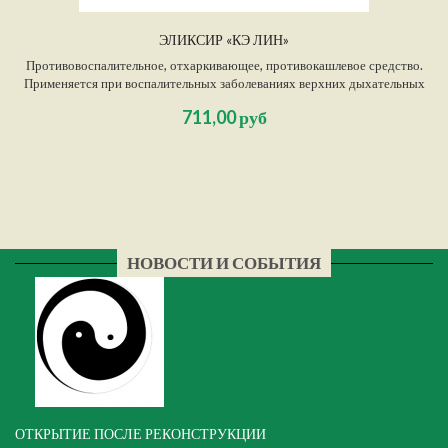
ЭЛИКСИР «КЭ ЛИН»
Противовоспалительное, отхаркивающее, противокашлевое средство.
Применяется при воспалительных заболеваниях верхних дыхательных
путей, пневмониях, бронхиальной астме, коклюше. Кроме того,
711,00 руб
рекомендуется при длительных речевых нагрузках.
НОВОСТИ И СОБЫТИЯ
ОТКРЫТИЕ ПОСЛЕ РЕКОНСТРУКЦИИ