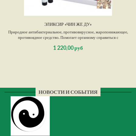
ЭЛИКСИР «ЧИН ЖЕ ДУ»
Природное антибактериальное, противовирусное, жаропонижающее,
противоядное средство. Помогает организму справиться с
инфекционными и воспалительными заболеваниями, а также с
1 220,00 руб
отравлениями химическими и другими ядами.
НОВОСТИ И СОБЫТИЯ