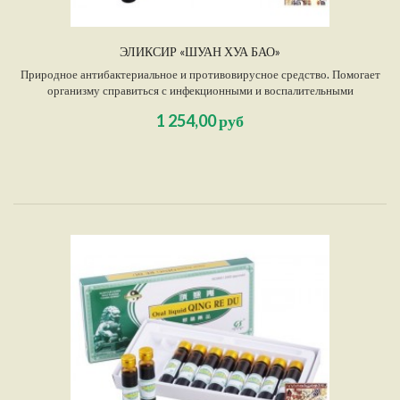
ЭЛИКСИР «ШУАН ХУА БАО»
Природное антибактериальное и противовирусное средство. Помогает
организму справиться с инфекционными и воспалительными
заболеваниями, не нарушая при этом микрофлору кишечника.
1 254,00 руб
Предупреждает ОРВИ, в том числе грипп. Очень эффективен при лечении
этих заболеваний: значительно облегчает их течение и ускоряет
выздоровление.