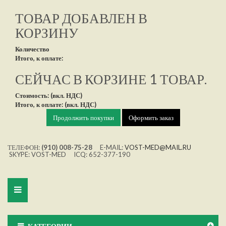
ТОВАР ДОБАВЛЕН В
КОРЗИНУ
Количество
Итого, к оплате:
СЕЙЧАС В КОРЗИНЕ 1 ТОВАР.
Стоимость: (вкл. НДС)
Итого, к оплате: (вкл. НДС)
Продолжить покупки
Оформить заказ
ТЕЛЕФОН:
(910) 008-75-28
E-MAIL:
VOST-MED@MAIL.RU
SKYPE: VOST-MED ICQ: 652-377-190
Toggle
navigation