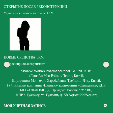
ОТКРЫТИЕ ПОСЛЕ РЕКОНСТРУКЦИИ
Улучшения в нашем магазине ТКМ.
НОВЫЕ СРЕДСТВА ТКМ
‹
›
Мы расширили ассортимент
Shaanxi Wanan Pharmaceutical Co. Ltd., КНР.
«Ганг Ан Мен Вэй», г. Пекин, Китай.
Внутренняя Монголия Харабайяши, Трейдинг Лтд., Китай.
Гуйлиньская компания «Цзинькэ» корпорации «Саньцзинь», КНР.
ЗАО «АЛЬДОМЕД», Юр. адрес: Россия, 191180,...
КНР г. Гуанжоу, ул. Гуаюань, д158 &quot;999&quot;
МОЯ УЧЕТНАЯ ЗАПИСЬ