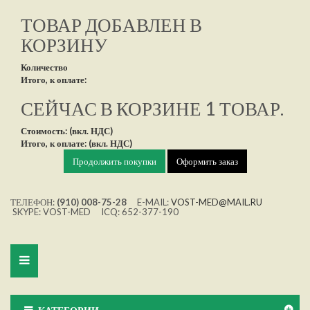
ТОВАР ДОБАВЛЕН В
КОРЗИНУ
Количество
Итого, к оплате:
СЕЙЧАС В КОРЗИНЕ 1 ТОВАР.
Стоимость: (вкл. НДС)
Итого, к оплате: (вкл. НДС)
Продолжить покупки
Оформить заказ
ТЕЛЕФОН:
(910) 008-75-28
E-MAIL:
VOST-MED@MAIL.RU
SKYPE: VOST-MED ICQ: 652-377-190
Toggle
navigation