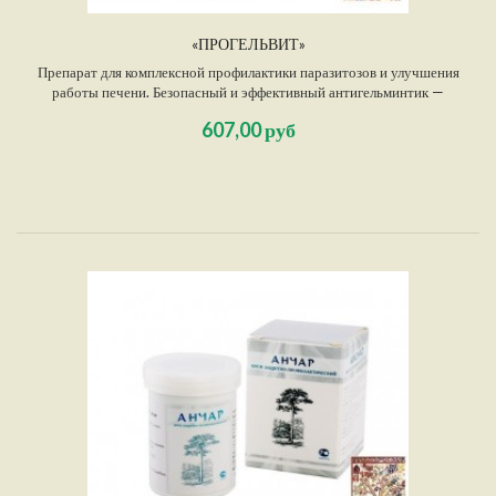
«ПРОГЕЛЬВИТ»
Препарат для комплексной профилактики паразитозов и улучшения
работы печени. Безопасный и эффективный антигельминтик —
многокомпонентный растительный комплекс, разработанный сибирским
607,00 руб
«НИЦ – НТ», не только не имеющий побочных эффектов, но и
улучшающий качество работы ЖКТ и желчевыводящей системы.