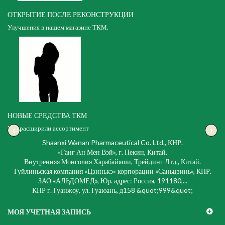
ОТКРЫТИЕ ПОСЛЕ РЕКОНСТРУКЦИИ
Улучшения в нашем магазине ТКМ.
НОВЫЕ СРЕДСТВА ТКМ
‹
›
Мы расширили ассортимент
Shaanxi Wanan Pharmaceutical Co. Ltd., КНР.
«Ганг Ан Мен Вэй», г. Пекин, Китай.
Внутренняя Монголия Харабайяши, Трейдинг Лтд., Китай.
Гуйлиньская компания «Цзинькэ» корпорации «Саньцзинь», КНР.
ЗАО «АЛЬДОМЕД», Юр. адрес: Россия, 191180,...
КНР г. Гуанжоу, ул. Гуаюань, д158 &quot;999&quot;
МОЯ УЧЕТНАЯ ЗАПИСЬ