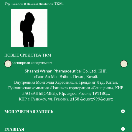
Улучшения в нашем магазине ТКМ.
НОВЫЕ СРЕДСТВА ТКМ
‹
›
Мы расширили ассортимент
Shaanxi Wanan Pharmaceutical Co. Ltd., КНР.
«Ганг Ан Мен Вэй», г. Пекин, Китай.
Внутренняя Монголия Харабайяши, Трейдинг Лтд., Китай.
Гуйлиньская компания «Цзинькэ» корпорации «Саньцзинь», КНР.
ЗАО «АЛЬДОМЕД», Юр. адрес: Россия, 191180,...
КНР г. Гуанжоу, ул. Гуаюань, д158 &quot;999&quot;
МОЯ УЧЕТНАЯ ЗАПИСЬ
ГЛАВНАЯ