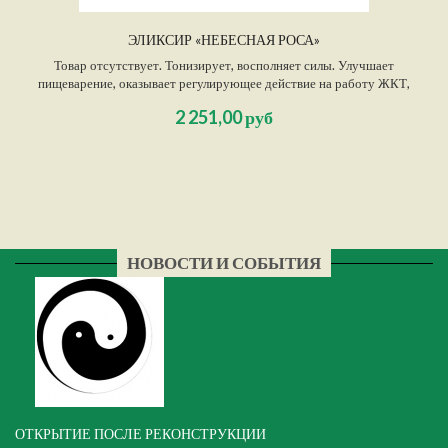
ЭЛИКСИР «НЕБЕСНАЯ РОСА»
Товар отсутствует. Тонизирует, восполняет силы. Улучшает
пищеварение, оказывает регулирующее действие на работу ЖКТ,
благодаря чему организм получает больше энергии, поступающей с
2 251,00 руб
пищей. Улучшает работоспособность, память, качество сна, укрепляет
иммунитет.
НОВОСТИ И СОБЫТИЯ
ОТКРЫТИЕ ПОСЛЕ РЕКОНСТРУКЦИИ