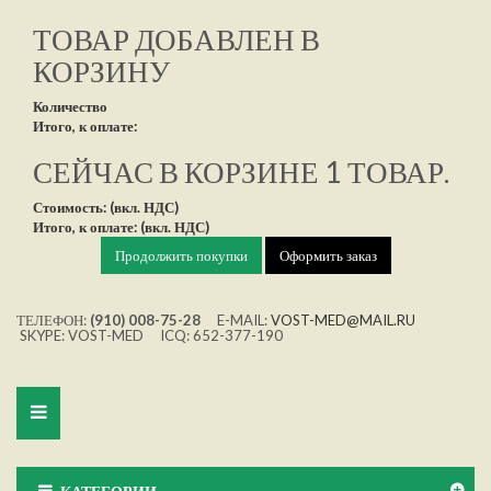
ТОВАР ДОБАВЛЕН В
КОРЗИНУ
Количество
Итого, к оплате:
СЕЙЧАС В КОРЗИНЕ 1 ТОВАР.
Стоимость: (вкл. НДС)
Итого, к оплате: (вкл. НДС)
Продолжить покупки
Оформить заказ
ТЕЛЕФОН:
(910) 008-75-28
E-MAIL:
VOST-MED@MAIL.RU
SKYPE: VOST-MED ICQ: 652-377-190
Toggle
navigation