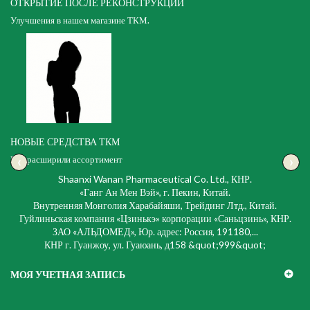
ОТКРЫТИЕ ПОСЛЕ РЕКОНСТРУКЦИИ
Улучшения в нашем магазине ТКМ.
НОВЫЕ СРЕДСТВА ТКМ
‹
›
Мы расширили ассортимент
Shaanxi Wanan Pharmaceutical Co. Ltd., КНР.
«Ганг Ан Мен Вэй», г. Пекин, Китай.
Внутренняя Монголия Харабайяши, Трейдинг Лтд., Китай.
Гуйлиньская компания «Цзинькэ» корпорации «Саньцзинь», КНР.
ЗАО «АЛЬДОМЕД», Юр. адрес: Россия, 191180,...
КНР г. Гуанжоу, ул. Гуаюань, д158 &quot;999&quot;
МОЯ УЧЕТНАЯ ЗАПИСЬ