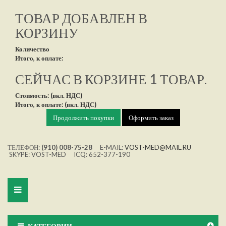
ТОВАР ДОБАВЛЕН В
КОРЗИНУ
Количество
Итого, к оплате:
СЕЙЧАС В КОРЗИНЕ 1 ТОВАР.
Стоимость: (вкл. НДС)
Итого, к оплате: (вкл. НДС)
Продолжить покупки
Оформить заказ
ТЕЛЕФОН:
(910) 008-75-28
E-MAIL:
VOST-MED@MAIL.RU
SKYPE: VOST-MED ICQ: 652-377-190
Toggle
navigation