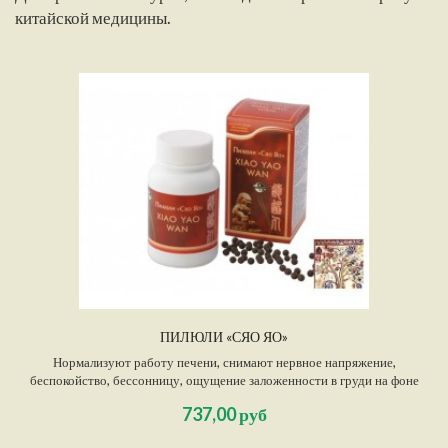
китайской медицины.
ПИЛЮЛИ «СЯО ЯО»
Нормализуют работу печени, снимают нервное напряжение,
беспокойство, бессонницу, ощущение заложенности в груди на фоне
психоэмоционального напряжения, потливость при незначительной
737,00 руб
физической нагрузке, а также ночную потливость.