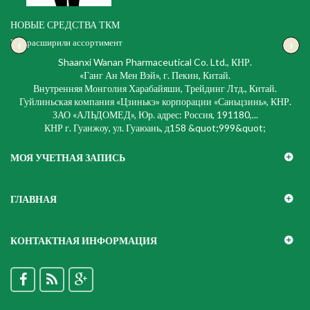
НОВЫЕ СРЕДСТВА ТКМ
‹
›
Мы расширили ассортимент
Shaanxi Wanan Pharmaceutical Co. Ltd., КНР.
«Ганг Ан Мен Вэй», г. Пекин, Китай.
Внутренняя Монголия Харабайяши, Трейдинг Лтд., Китай.
Гуйлиньская компания «Цзинькэ» корпорации «Саньцзинь», КНР.
ЗАО «АЛЬДОМЕД», Юр. адрес: Россия, 191180,...
КНР г. Гуанжоу, ул. Гуаюань, д158 &quot;999&quot;
МОЯ УЧЕТНАЯ ЗАПИСЬ
ГЛАВНАЯ
КОНТАКТНАЯ ИНФОРМАЦИЯ