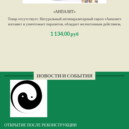
«АНПАЗИТ»
Товар отсутствует. Натуральный антипаразитарный сироп «Анпазит»
изгоняет и уничтожает паразитов, обладает желчегонным действием,
увлажняет легкие и прекращает кашель, а также способствует выведению
1 134,00 руб
избыточной влаги и устранению отечности.
НОВОСТИ И СОБЫТИЯ
ОТКРЫТИЕ ПОСЛЕ РЕКОНСТРУКЦИИ