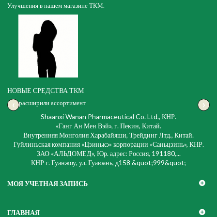
Улучшения в нашем магазине ТКМ.
НОВЫЕ СРЕДСТВА ТКМ
‹
›
Мы расширили ассортимент
Shaanxi Wanan Pharmaceutical Co. Ltd., КНР.
«Ганг Ан Мен Вэй», г. Пекин, Китай.
Внутренняя Монголия Харабайяши, Трейдинг Лтд., Китай.
Гуйлиньская компания «Цзинькэ» корпорации «Саньцзинь», КНР.
ЗАО «АЛЬДОМЕД», Юр. адрес: Россия, 191180,...
КНР г. Гуанжоу, ул. Гуаюань, д158 &quot;999&quot;
МОЯ УЧЕТНАЯ ЗАПИСЬ
ГЛАВНАЯ