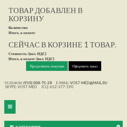
ТОВАР ДОБАВЛЕН В
КОРЗИНУ
Количество
Итого, к оплате:
СЕЙЧАС В КОРЗИНЕ 1 ТОВАР.
Стоимость: (вкл. НДС)
Итого, к оплате: (вкл. НДС)
Продолжить покупки
Оформить заказ
ТЕЛЕФОН:
(910) 008-75-28
E-MAIL:
VOST-MED@MAIL.RU
SKYPE: VOST-MED ICQ: 652-377-190
Toggle
navigation