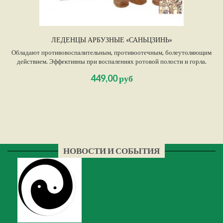
ЛЕДЕНЦЫ АРБУЗНЫЕ «САНЬЦЗИНЬ»
Обладают противовоспалительным, противоотечным, болеутоляющим
действием. Эффективны при воспалениях ротовой полости и горла.
Используются при воспалительных заболеваниях верхних дыхательных
449,00 руб
путей, афтозном, кандидозном стоматите, кровоточивости десен,
фарингитах, бронхитах.Также показаны всем, чья деятельность связана с
нагрузкой на голосовые связки.
НОВОСТИ И СОБЫТИЯ