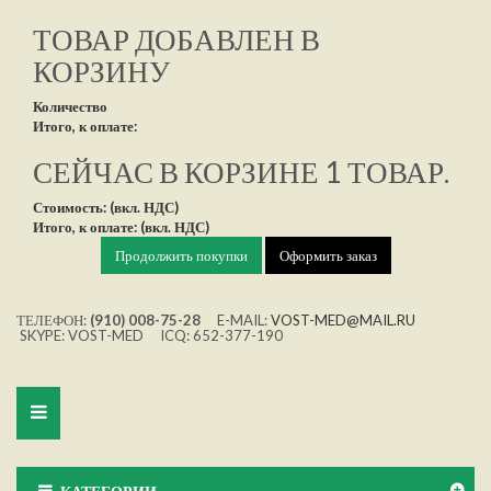
ТОВАР ДОБАВЛЕН В
КОРЗИНУ
Количество
Итого, к оплате:
СЕЙЧАС В КОРЗИНЕ 1 ТОВАР.
Стоимость: (вкл. НДС)
Итого, к оплате: (вкл. НДС)
Продолжить покупки
Оформить заказ
ТЕЛЕФОН:
(910) 008-75-28
E-MAIL:
VOST-MED@MAIL.RU
SKYPE: VOST-MED ICQ: 652-377-190
Toggle
navigation