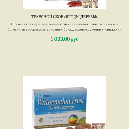
ТРАВЯНОЙ СБОР «ЯГОДЫ ДЕРЕЗЫ»
Применяются при заболеваниях печени и почек, гипертонической
болезни, атеросклерозе, головных болях, головокружениях, снижении
зрения, хронической усталости, слабости, кашле, импотенции,
1 033,00 руб
простатите, запорах при атонии кишечника, а также для профилактики
опухолей и в целях снижения побочных эффектов при химио- и лучевой
терапии.