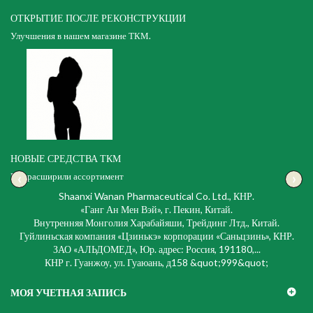
ОТКРЫТИЕ ПОСЛЕ РЕКОНСТРУКЦИИ
Улучшения в нашем магазине ТКМ.
НОВЫЕ СРЕДСТВА ТКМ
‹
›
Мы расширили ассортимент
Shaanxi Wanan Pharmaceutical Co. Ltd., КНР.
«Ганг Ан Мен Вэй», г. Пекин, Китай.
Внутренняя Монголия Харабайяши, Трейдинг Лтд., Китай.
Гуйлиньская компания «Цзинькэ» корпорации «Саньцзинь», КНР.
ЗАО «АЛЬДОМЕД», Юр. адрес: Россия, 191180,...
КНР г. Гуанжоу, ул. Гуаюань, д158 &quot;999&quot;
МОЯ УЧЕТНАЯ ЗАПИСЬ