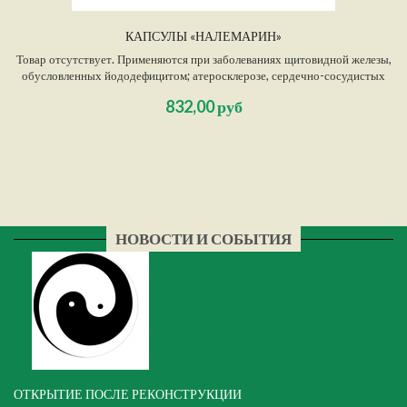
КАПСУЛЫ «НАЛЕМАРИН»
Товар отсутствует. Применяются при заболеваниях щитовидной железы,
обусловленных йододефицитом; атеросклерозе, сердечно-сосудистых
заболеваниях, гипертонии; гастритах, язвенных болезнях ЖКТ,
832,00 руб
хронических запорах, дисбактериозе кишечника, сахарном диабете и
ожирении. Используются для профилактики злокачественных
новообразований, эндемического зоба, а также...
НОВОСТИ И СОБЫТИЯ
ОТКРЫТИЕ ПОСЛЕ РЕКОНСТРУКЦИИ