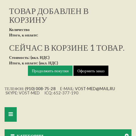
ТОВАР ДОБАВЛЕН В
КОРЗИНУ
Количество
Итого, к оплате:
СЕЙЧАС В КОРЗИНЕ 1 ТОВАР.
Стоимость: (вкл. НДС)
Итого, к оплате: (вкл. НДС)
Продолжить покупки
Оформить заказ
ТЕЛЕФОН:
(910) 008-75-28
E-MAIL:
VOST-MED@MAIL.RU
SKYPE: VOST-MED ICQ: 652-377-190
Toggle
navigation