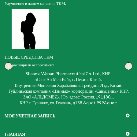
Улучшения в нашем магазине ТКМ.
НОВЫЕ СРЕДСТВА ТКМ
‹
›
Мы расширили ассортимент
Shaanxi Wanan Pharmaceutical Co. Ltd., КНР.
«Ганг Ан Мен Вэй», г. Пекин, Китай.
Внутренняя Монголия Харабайяши, Трейдинг Лтд., Китай.
Гуйлиньская компания «Цзинькэ» корпорации «Саньцзинь», КНР.
ЗАО «АЛЬДОМЕД», Юр. адрес: Россия, 191180,...
КНР г. Гуанжоу, ул. Гуаюань, д158 &quot;999&quot;
МОЯ УЧЕТНАЯ ЗАПИСЬ
ГЛАВНАЯ