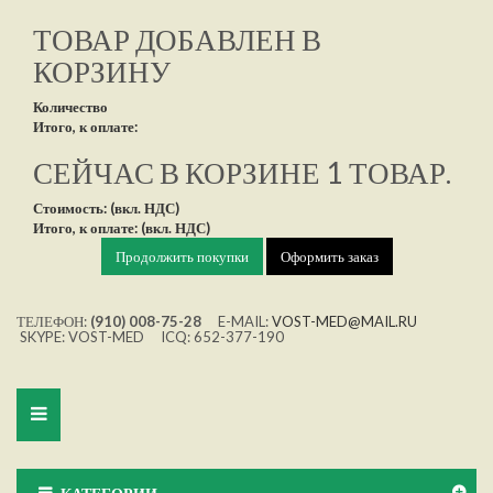
ТОВАР ДОБАВЛЕН В
КОРЗИНУ
Количество
Итого, к оплате:
СЕЙЧАС В КОРЗИНЕ 1 ТОВАР.
Стоимость: (вкл. НДС)
Итого, к оплате: (вкл. НДС)
Продолжить покупки
Оформить заказ
ТЕЛЕФОН:
(910) 008-75-28
E-MAIL:
VOST-MED@MAIL.RU
SKYPE: VOST-MED ICQ: 652-377-190
Toggle
navigation