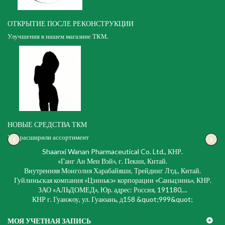
ОТКРЫТИЕ ПОСЛЕ РЕКОНСТРУКЦИИ
Улучшения в нашем магазине ТКМ.
НОВЫЕ СРЕДСТВА ТКМ
‹
›
Мы расширили ассортимент
Shaanxi Wanan Pharmaceutical Co. Ltd., КНР.
«Ганг Ан Мен Вэй», г. Пекин, Китай.
Внутренняя Монголия Харабайяши, Трейдинг Лтд., Китай.
Гуйлиньская компания «Цзинькэ» корпорации «Саньцзинь», КНР.
ЗАО «АЛЬДОМЕД», Юр. адрес: Россия, 191180,...
КНР г. Гуанжоу, ул. Гуаюань, д158 &quot;999&quot;
МОЯ УЧЕТНАЯ ЗАПИСЬ