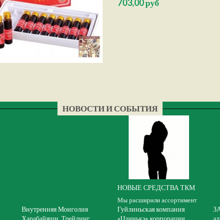
703,00 руб
противорадиационным действием, у
НОВОСТИ И СОБЫТИЯ
НОВЫЕ СРЕДСТВА ТКМ
Мы расширили ассортимент
Внутренняя Монголия
Гуйлиньская компания
З
Харабайяши, Трейдинг
«Цзинькэ» корпорации
ад