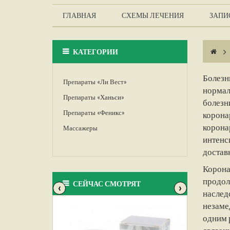
ГЛАВНАЯ
СХЕМЫ ЛЕЧЕНИЯ
ЗАПИС
КАТЕГОРИИ
>
Болезн
Препараты «Ли Вест»
нормал
Препараты «Ханьси»
болезн
Препараты «Феникс»
корона
корона
Массажеры
интенс
доставк
Корона
продол
СЕЙЧАС СМОТРЯТ
‹
›
наследс
незаме
одним 