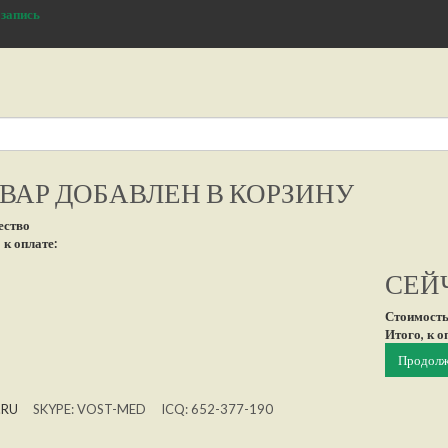
 запись
ВАР ДОБАВЛЕН В КОРЗИНУ
ество
 к оплате:
СЕЙЧ
Стоимость
Итого, к о
Продолж
.RU
SKYPE: VOST-MED ICQ: 652-377-190