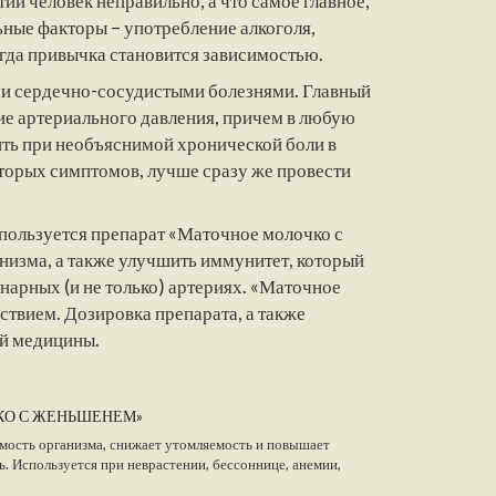
й человек неправильно, а что самое главное,
ьные факторы – употребление алкоголя,
когда привычка становится зависимостью.
и сердечно-сосудистыми болезнями. Главный
ие артериального давления, причем в любую
ть при необъяснимой хронической боли в
торых симптомов, лучше сразу же провести
пользуется препарат «Маточное молочко с
изма, а также улучшить иммунитет, который
арных (и не только) артериях. «Маточное
твием. Дозировка препарата, а также
ой медицины.
КО С ЖЕНЬШЕНЕМ»
мость организма, снижает утомляемость и повышает
. Используется при неврастении, бессоннице, анемии,
ртрите, обладает противоопоухолевым и