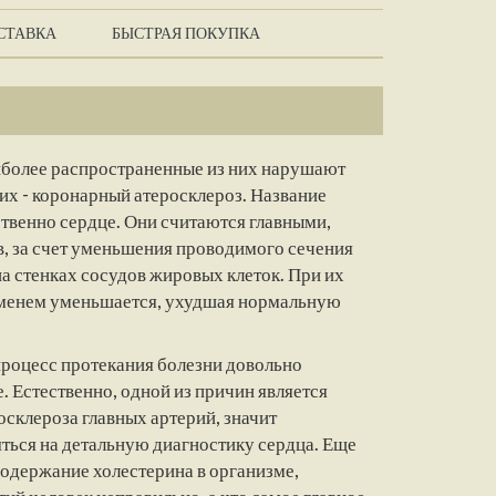
СТАВКА
БЫСТРАЯ ПОКУПКА
иболее распространенные из них нарушают
них - коронарный атеросклероз. Название
ственно сердце. Они считаются главными,
, за счет уменьшения проводимого сечения
а стенках сосудов жировых клеток. При их
еменем уменьшается, ухудшая нормальную
процесс протекания болезни довольно
 Естественно, одной из причин является
осклероза главных артерий, значит
яться на детальную диагностику сердца. Еще
одержание холестерина в организме,