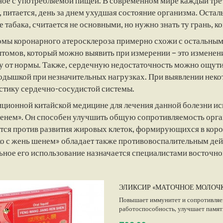
ное с употребляемой пищей. В современном мире каждый трети
, питается, день за днем ухудшая состояние организма. Остал
 табака, считается не основными, но нужно знать ту грань, 
мы коронарного атеросклероза примерно схожи с остальным
птомов, который можно выявить при измерении – это изменен
у от нормы. Также, сердечную недостаточность можно ощути
 одышкой при незначительных нагрузках. При выявлении неко
стику сердечно-сосудистой системы.
иционной китайской медицине для лечения данной болезни ис
енем». Он способен улучшить общую сопротивляемость орган
тся против развития жировых клеток, формирующихся в корон
о с жень шенем» обладает также противовоспалительным дейс
ьное его использование назначается специалистами восточн
ЭЛИКСИР «МАТОЧНОЕ МОЛОЧ
Повышает иммунитет и сопротивляе
работоспособность, улучшает память
язвенной болезни желудка, астме, а