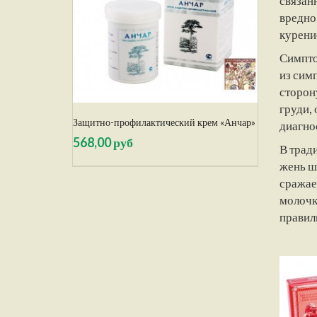
связан
вредно
курение
Симпто
из сим
сторон
груди,
Защитно-профилактический крем «Анчар»
диагно
568,00 руб
В трад
жень ш
сражае
молочк
правил