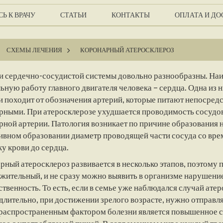
Ь К ВРАЧУ
СТАТЬИ
КОНТАКТЫ
ОПЛАТА И ДО
СХЕМЫ ЛЕЧЕНИЯ
>
КОРОНАРНЫЙ АТЕРОСКЛЕРОЗ
и сердечно-сосудистой системы довольно разнообразны. На
ьную работу главного двигателя человека – сердца. Одна из 
и походит от обозначения артерий, которые питают непосред
рными. При атеросклерозе ухудшается проводимость сосудов
рной артерии. Патология возникает по причине образования н
ивном образовании диаметр проводящей части сосуда со вр
у крови до сердца.
рный атеросклероз развивается в несколько этапов, поэтому 
жительный, и не сразу можно выявить в организме нарушение.
твенность. То есть, если в семье уже наблюдался случай атер
длительно, при достижении зрелого возрасте, нужно отправл
распространенным фактором болезни является повышенное с