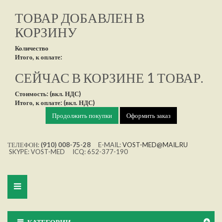
ТОВАР ДОБАВЛЕН В
КОРЗИНУ
Количество
Итого, к оплате:
СЕЙЧАС В КОРЗИНЕ 1 ТОВАР.
Стоимость: (вкл. НДС)
Итого, к оплате: (вкл. НДС)
Продолжить покупки
Оформить заказ
ТЕЛЕФОН:
(910) 008-75-28
E-MAIL:
VOST-MED@MAIL.RU
SKYPE: VOST-MED ICQ: 652-377-190
Toggle
navigation