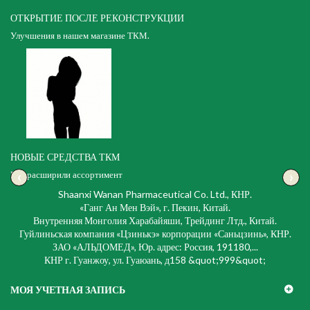
ОТКРЫТИЕ ПОСЛЕ РЕКОНСТРУКЦИИ
Улучшения в нашем магазине ТКМ.
НОВЫЕ СРЕДСТВА ТКМ
‹
›
Мы расширили ассортимент
Shaanxi Wanan Pharmaceutical Co. Ltd., КНР.
«Ганг Ан Мен Вэй», г. Пекин, Китай.
Внутренняя Монголия Харабайяши, Трейдинг Лтд., Китай.
Гуйлиньская компания «Цзинькэ» корпорации «Саньцзинь», КНР.
ЗАО «АЛЬДОМЕД», Юр. адрес: Россия, 191180,...
КНР г. Гуанжоу, ул. Гуаюань, д158 &quot;999&quot;
МОЯ УЧЕТНАЯ ЗАПИСЬ