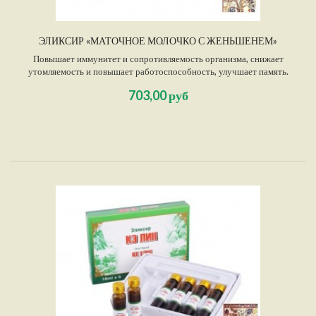
ЭЛИКСИР «МАТОЧНОЕ МОЛОЧКО С ЖЕНЬШЕНЕМ»
Повышает иммунитет и сопротивляемость организма, снижает
утомляемость и повышает работоспособность, улучшает память.
Используется при неврастении, бессоннице, анемии, язвенной болезни
703,00 руб
желудка, астме, артрите, обладает противоопоухолевым и
противорадиационным действием, усиливает потенцию.