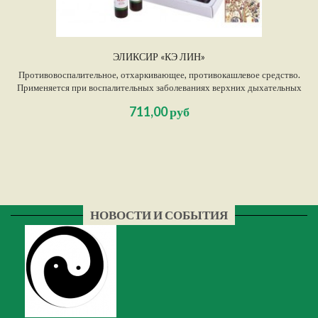
ЭЛИКСИР «КЭ ЛИН»
Противовоспалительное, отхаркивающее, противокашлевое средство.
Применяется при воспалительных заболеваниях верхних дыхательных
путей, пневмониях, бронхиальной астме, коклюше. Кроме того,
711,00 руб
рекомендуется при длительных речевых нагрузках.
НОВОСТИ И СОБЫТИЯ