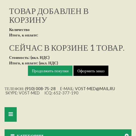
ТОВАР ДОБАВЛЕН В
КОРЗИНУ
Количество
Итого, к оплате:
СЕЙЧАС В КОРЗИНЕ 1 ТОВАР.
Стоимость: (вкл. НДС)
Итого, к оплате: (вкл. НДС)
Продолжить покупки
Оформить заказ
ТЕЛЕФОН:
(910) 008-75-28
E-MAIL:
VOST-MED@MAIL.RU
SKYPE: VOST-MED ICQ: 652-377-190
Toggle
navigation