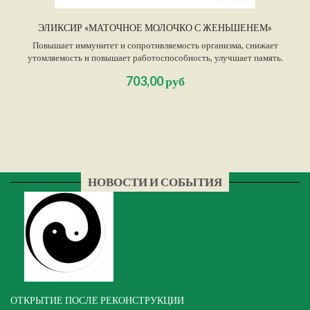
ЭЛИКСИР «МАТОЧНОЕ МОЛОЧКО С ЖЕНЬШЕНЕМ»
Повышает иммунитет и сопротивляемость организма, снижает
утомляемость и повышает работоспособность, улучшает память.
Используется при неврастении, бессоннице, анемии, язвенной болезни
703,00 руб
желудка, астме, артрите, обладает противоопоухолевым и
противорадиационным действием, усиливает потенцию.
НОВОСТИ И СОБЫТИЯ
ОТКРЫТИЕ ПОСЛЕ РЕКОНСТРУКЦИИ