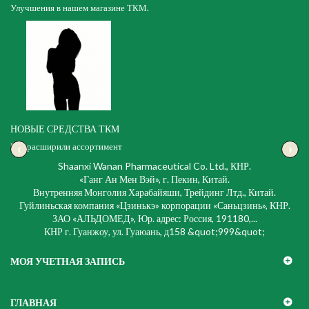
Улучшения в нашем магазине ТКМ.
НОВЫЕ СРЕДСТВА ТКМ
‹
›
Мы расширили ассортимент
Shaanxi Wanan Pharmaceutical Co. Ltd., КНР.
«Ганг Ан Мен Вэй», г. Пекин, Китай.
Внутренняя Монголия Харабайяши, Трейдинг Лтд., Китай.
Гуйлиньская компания «Цзинькэ» корпорации «Саньцзинь», КНР.
ЗАО «АЛЬДОМЕД», Юр. адрес: Россия, 191180,...
КНР г. Гуанжоу, ул. Гуаюань, д158 &quot;999&quot;
МОЯ УЧЕТНАЯ ЗАПИСЬ
ГЛАВНАЯ