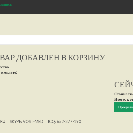
 запись
ВАР ДОБАВЛЕН В КОРЗИНУ
ество
 к оплате:
СЕЙЧ
Стоимость
Итого, к о
Продолж
.RU
SKYPE: VOST-MED ICQ: 652-377-190