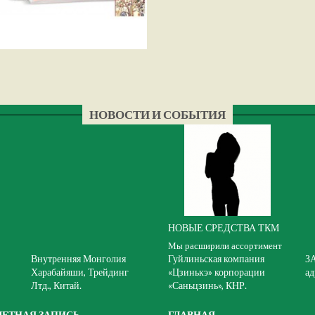
НОВОСТИ И СОБЫТИЯ
НОВЫЕ СРЕДСТВА ТКМ
Мы расширили ассортимент
Внутренняя Монголия
Гуйлиньская компания
З
Харабайяши, Трейдинг
«Цзинькэ» корпорации
ад
Лтд., Китай.
«Саньцзинь», КНР.
ЧЕТНАЯ ЗАПИСЬ
ГЛАВНАЯ