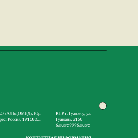
›
АО «АЛЬДОМЕД», Юр.
КНР г. Гуанжоу, ул.
рес: Россия, 191180,...
Гуаюань, д158
&quot;999&quot;
КОНТАКТНАЯ ИНФОРМАЦИЯ