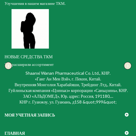
Улучшения в нашем магазине ТКМ.
НОВЫЕ СРЕДСТВА ТКМ
‹
›
Мы расширили ассортимент
Shaanxi Wanan Pharmaceutical Co. Ltd., КНР.
«Ганг Ан Мен Вэй», г. Пекин, Китай.
Внутренняя Монголия Харабайяши, Трейдинг Лтд., Китай.
Гуйлиньская компания «Цзинькэ» корпорации «Саньцзинь», КНР.
ЗАО «АЛЬДОМЕД», Юр. адрес: Россия, 191180,...
КНР г. Гуанжоу, ул. Гуаюань, д158 &quot;999&quot;
МОЯ УЧЕТНАЯ ЗАПИСЬ
ГЛАВНАЯ