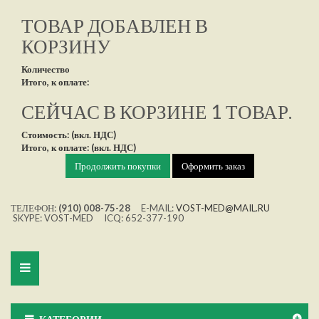
ТОВАР ДОБАВЛЕН В
КОРЗИНУ
Количество
Итого, к оплате:
СЕЙЧАС В КОРЗИНЕ 1 ТОВАР.
Стоимость: (вкл. НДС)
Итого, к оплате: (вкл. НДС)
Продолжить покупки
Оформить заказ
ТЕЛЕФОН:
(910) 008-75-28
E-MAIL:
VOST-MED@MAIL.RU
SKYPE: VOST-MED ICQ: 652-377-190
Toggle
navigation