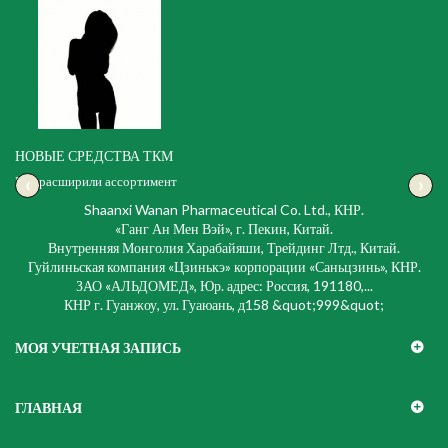
НОВЫЕ СРЕДСТВА ТКМ
‹
›
Мы расширили ассортимент
Shaanxi Wanan Pharmaceutical Co. Ltd., КНР.
«Ганг Ан Мен Вэй», г. Пекин, Китай.
Внутренняя Монголия Харабайяши, Трейдинг Лтд., Китай.
Гуйлиньская компания «Цзинькэ» корпорации «Саньцзинь», КНР.
ЗАО «АЛЬДОМЕД», Юр. адрес: Россия, 191180,...
КНР г. Гуанжоу, ул. Гуаюань, д158 &quot;999&quot;
МОЯ УЧЕТНАЯ ЗАПИСЬ
ГЛАВНАЯ