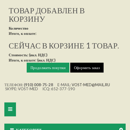
ТОВАР ДОБАВЛЕН В
КОРЗИНУ
Количество
Итого, к оплате:
СЕЙЧАС В КОРЗИНЕ 1 ТОВАР.
Стоимость: (вкл. НДС)
Итого, к оплате: (вкл. НДС)
Продолжить покупки
Оформить заказ
ТЕЛЕФОН:
(910) 008-75-28
E-MAIL:
VOST-MED@MAIL.RU
SKYPE: VOST-MED ICQ: 652-377-190
Toggle
navigation