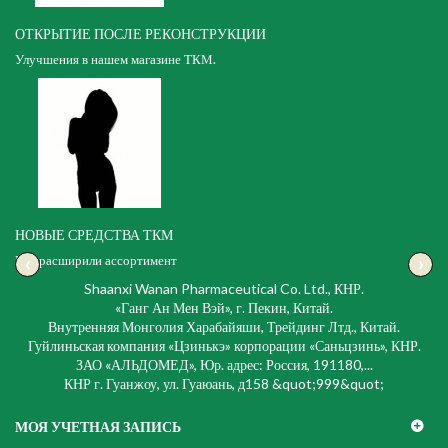
ОТКРЫТИЕ ПОСЛЕ РЕКОНСТРУКЦИИ
Улучшения в нашем магазине ТКМ.
НОВЫЕ СРЕДСТВА ТКМ
‹
›
Мы расширили ассортимент
Shaanxi Wanan Pharmaceutical Co. Ltd., КНР.
«Ганг Ан Мен Вэй», г. Пекин, Китай.
Внутренняя Монголия Харабайяши, Трейдинг Лтд., Китай.
Гуйлиньская компания «Цзинькэ» корпорации «Саньцзинь», КНР.
ЗАО «АЛЬДОМЕД», Юр. адрес: Россия, 191180,...
КНР г. Гуанжоу, ул. Гуаюань, д158 &quot;999&quot;
МОЯ УЧЕТНАЯ ЗАПИСЬ