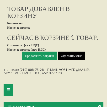
ТОВАР ДОБАВЛЕН В
КОРЗИНУ
Количество
Итого, к оплате:
СЕЙЧАС В КОРЗИНЕ 1 ТОВАР.
Стоимость: (вкл. НДС)
Итого, к оплате: (вкл. НДС)
Продолжить покупки
Оформить заказ
ТЕЛЕФОН:
(910) 008-75-28
E-MAIL:
VOST-MED@MAIL.RU
SKYPE: VOST-MED ICQ: 652-377-190
Toggle
navigation